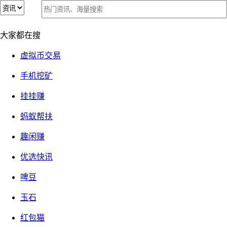
手机挖矿app的奥秘
关注(246121)
精品专题
大家都在搜
虚拟币交易
手机挖矿
挂挂赚
蚂蚁帮扶
趣闲赚
优选快讯
手机挖矿app的奥秘
啤豆
玉石
手赚软件开发——合规、绿色，健康发展
关注(252616)
红包猫