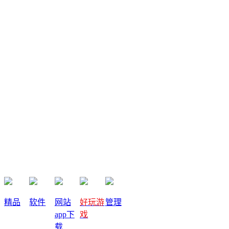
解决新问题。
此专辑对于能够签到拿钱的手机赚钱儿软件进行了分析和整
理，基本上签到一毛以上才可入此行列。
精品
软件
网站
好玩游
管理
关闭
app下
戏
载