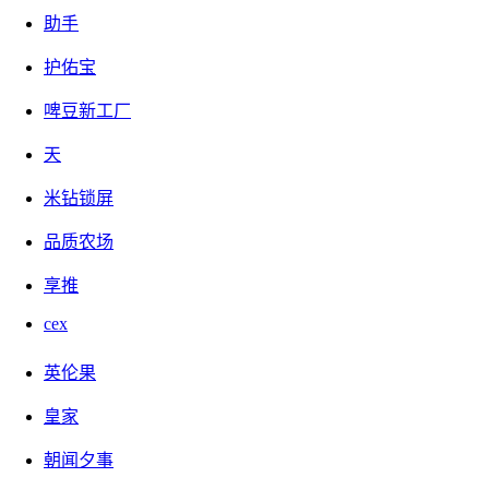
助手
护佑宝
啤豆新工厂
天
米钻锁屏
品质农场
手赚软件，能运营将近2年的，也是很有信誉的。
享推
cex
网络热门辅助软件都有什么？
关注(241472)
英伦果
皇家
朝闻夕事