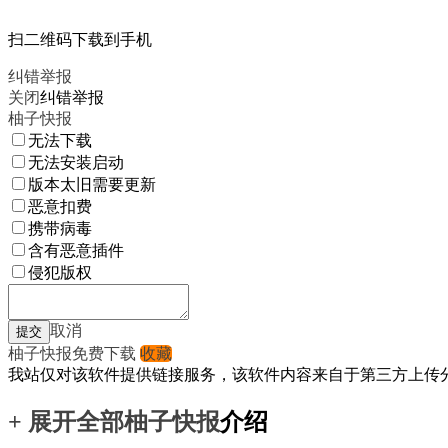
扫二维码下载到手机
纠错举报
关闭
纠错举报
柚子快报
无法下载
无法安装启动
版本太旧需要更新
恶意扣费
携带病毒
含有恶意插件
侵犯版权
取消
柚子快报免费下载
收藏
我站仅对该软件提供链接服务，该软件内容来自于第三方上传
+ 展开全部
柚子快报
介绍