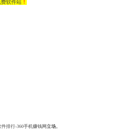
0免费软件站
！
件排行-360手机赚钱网
立场。