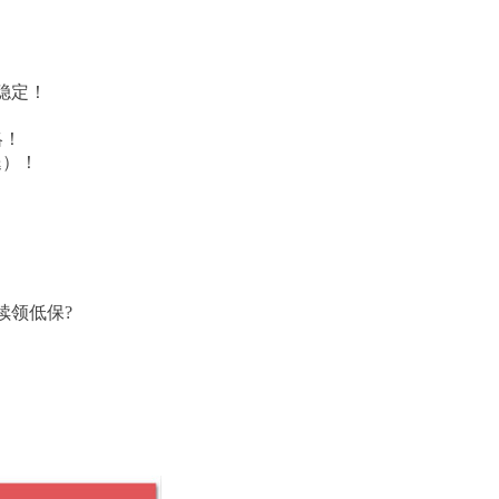
稳定！
略！
腿）！
续领低保?