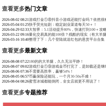
查看更多
热门文章
2026-08-02 08:21
游戏打金①⑧抖音小游戏还能打金吗？依然很
2026-05-04 01:25
快手荧光短剧：稳定副业渠道每天50＋！
2026-04-29 02:33
大智界：5.1活动提升80%，快速打到100＋攻
2026-03-22 09:16
量化交易真的能100倍？残酷的现实（有大羊
2026-03-16 10:40
整理了下：几个登陆就送红包的悬赏平台合集
查看更多
最新文章
2026-08-08 07:22
180的的大羊腿，久久无法平静！
2026-08-07 09:02
游戏打金①⑨游戏金币打完了，是卸载还是继
2026-08-06 07:36
不需要高胜率，赢够54%！
2026-08-05 06:57
币赢保险还能玩，一个月30-50u不难！
2026-08-04 08:26
蜜雪冰城都能倒闭，全女店就更不用说了！
查看更多
专题推荐