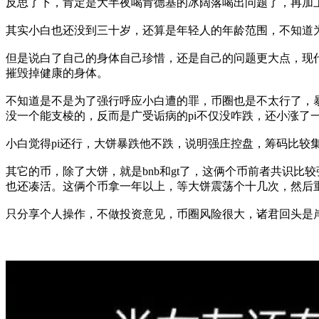
反思了下，肯定是大半夜喝肯德基的冰阔落喝出问题了，再加
其实小白也还没到三十岁，还算是年轻人的年龄范围，不知道
但是说白了自己的身体自己珍惜，还是自己的问题更大点，现
摧毁掉健康的身体。
不知道是不是为了强行呼应小白遭的罪，币圈也是不太行了，暴
没一个能支棱的，反而是广受诟病的pi不仅没咋跌，还小涨了
小白觉得pi还行，大饼暴跌他不跌，说明强庄控盘，筹码比较
其它的币，除了大饼，就是bnb和gt了，这俩个币前者共识
也还凑活。这俩个币拿一年以上，等大饼震荡个十几次，然后
只分享个人操作，不做投资意见，币圈风险很大，诸君回头是