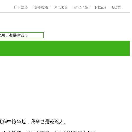
广告洽谈
|
我要投稿
|
热点项目
|
企业介绍
|
下载app
|
QQ群
搜索：
庞氏骗局
虚拟币交易所
蚂蚁帮扶
死病中惊坐起，我辈岂是蓬蒿人。