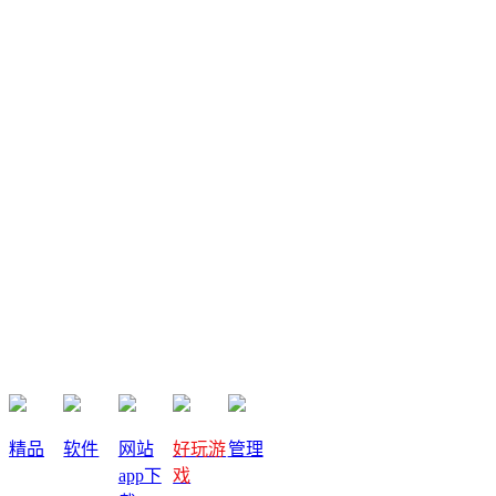
⑦让AI帮你去抓话题，找热点，做seo的分析，比如昨天小白
推荐的扣子，先用免费的额度来辅助创作
评论内容(0)
发表评论
提交
取消
收藏
精品
软件
网站
好玩游
管理
app下
戏