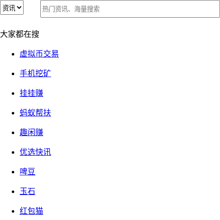
头条号写文章流量变现收益实测：7天收获8元聊胜于无
头条号写文章流量变现收益实测：7天收获8元聊胜于无
大家都在搜
2026-05-09
⑥『软件技巧』
1290 次关注
发布者：
666
虚拟币交易
【警惕】360手赚网的官方qq群，谨防假冒！
手机挖矿
挂挂赚
今日头条的模式咱应该都不陌生，写文章发布在头条上，有流
蚂蚁帮扶
量就有真金白银的收入，可以说是最简单的一类流量变现方
趣闲赚
式。
优选快讯
啤豆
小白之前也试过写过一段时间，提了几百块钱，但后面没坚持
玉石
下来。
红包猫