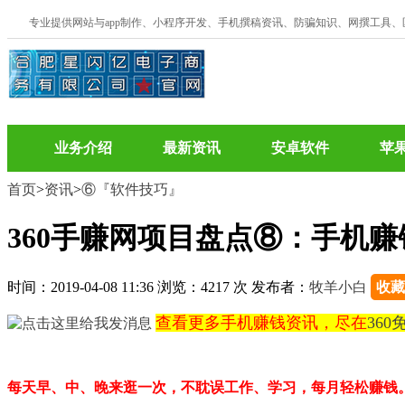
专业提供网站与app制作、小程序开发、手机撰稿资讯、防骗知识、网撰工具
业务介绍
最新资讯
安卓软件
苹
首页
>
资讯
>
⑥『软件技巧』
360手赚网项目盘点⑧：手机
时间：2019-04-08 11:36 浏览：4217 次 发布者：
牧羊小白
收藏
查看更多手机赚钱资讯，尽在
36
每天早、中
、晚来
逛一次，不耽
误工作、学习，每月轻松
赚钱。