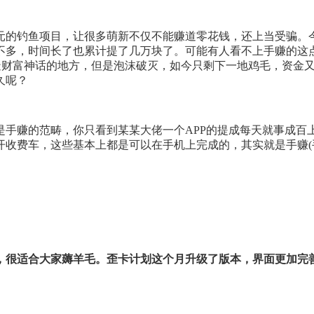
元的钓鱼项目，让很多萌新不仅不能赚道零花钱，还上当受骗。
不多，时间长了也累计提了几万块了。可能有人看不上手赚的这
创造财富神话的地方，但是泡沫破灭，如今只剩下一地鸡毛，资金
久呢？
手赚的范畴，你只看到某某大佬一个APP的提成每天就事成百上
开收费车，这些基本上都是可以在手机上完成的，其实就是手赚(
，很适合大家薅羊毛。歪卡计划这个月升级了版本，界面更加完善