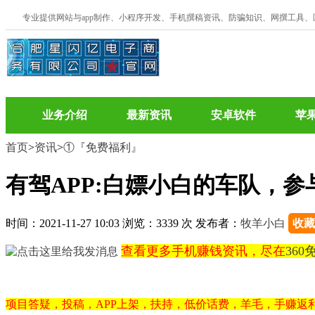
专业提供网站与app制作、小程序开发、手机撰稿资讯、防骗知识、网撰工具
业务介绍
最新资讯
安卓软件
苹
首页
>
资讯
>
①『免费福利』
有驾APP:白嫖小白的车队，参
时间：2021-11-27 10:03 浏览：3339 次 发布者：
牧羊小白
收藏
查看更多手机赚钱资讯，尽在
36
项目答疑，投稿，APP上架，扶持，低价话费，羊毛，手赚返