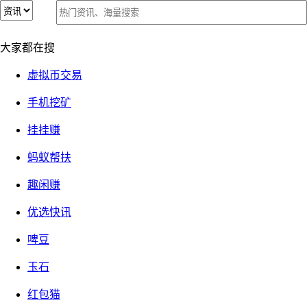
价格低迷，蜂群出啥问题了？
价格低迷，蜂群出啥问题了？
大家都在搜
2025-07-13
②『有感而发』
1656 次关注
发布者：
666
虚拟币交易
【警惕】360手赚网的官方qq群，谨防假冒！
手机挖矿
挂挂赚
最近很多人在唱衰蜂群，当然这些人也不是最近才开始蛐蛐，
蚂蚁帮扶
主要还是蜂群自己的问题，代币都在打折，给了这些人发力的
机会。
趣闲赚
优选快讯
宝石从近期巅峰2块多一路跌到了1.65左右，跌幅接近20%。
啤豆
玉石
矿石的价格也从6块跌到了最近的4.5左右，跌幅高达25%。
红包猫