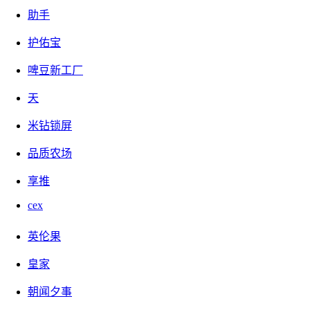
助手
超级币就更惨了，不仅对宝石的兑换率下跌了很多，还受到宝
护佑宝
石价格下跌的影响。
啤豆新工厂
近期高点在50宝石左右，那时候宝石的价格1.8以上，1个超级
天
币价值八九十，现在跌到30多宝石只有50多点了，跌幅超过
米钻锁屏
40%。
品质农场
享推
不过咱也不用慌张，因为宝石低谷的时候价格只有1块钱，现
在的价格虽然低迷，相比之下已经有60%的涨幅了。
cex
英伦果
宝石价格最低点的时候，那时候修仙还没做起来，方块兽也还
皇家
没上线，乌龟人猿保卫方块玩法都不存在，更不用说后来的超
级链接、蘑菇世界。
朝闻夕事