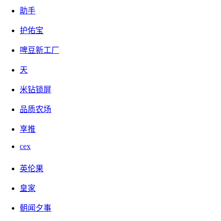
现在进群需要支付8.88元，这是一个微信群，群里我们
助手
的所有发帖人都在，如果你对文章有不懂得相关疑问都
护佑宝
可以在群内问，
啤豆新工厂
是一次性收费，为什么收钱是因为总有人在问题解决完
之后在群内疯狂打广告。。。你来问问题，我们给你解
天
决了，然后你扰乱群内秩序。。。
米钻锁屏
没办法只能把答疑群改为收费答疑群了
品质农场
享推
cex
英伦果
皇家
朝闻夕事