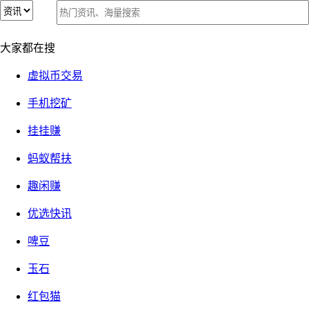
一句话：对项目有了疑问怎么办？免审评论+付费群，来帮你
一句话：对项目有了疑问怎么办？免审评论+付费群，来帮你
大家都在搜
2019-04-29
②『有感而发』
51872 次关注
发布者：
好发
虚拟币交易
【警惕】360手赚网的官方qq群，谨防假冒！
手机挖矿
挂挂赚
蚂蚁帮扶
趣闲赚
优选快讯
啤豆
玉石
红包猫