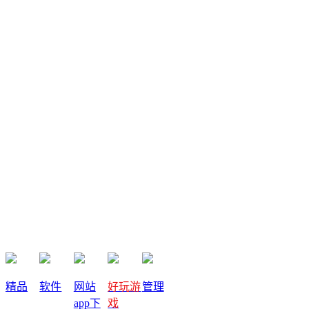
666
游客
01-15
服了
牧羊小白
12-30
群里很多人发广告，已经清退了一批 有疏忽的情况希望能理
解 有什么问题，可以私聊 QQ 3010548716
JSLin
12-30
我真的太失望了，花钱加群结果问问题没人回答 已退群。
发表评论
提交
取消
收藏
精品
软件
网站
好玩游
管理
app下
戏