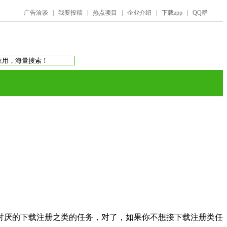
广告洽谈
|
我要投稿
|
热点项目
|
企业介绍
|
下载app
|
QQ群
搜索：
庞氏骗局
虚拟币交易所
蚂蚁帮扶
讨厌的下载注册之类的任务，对了，如果你不想接下载注册类任