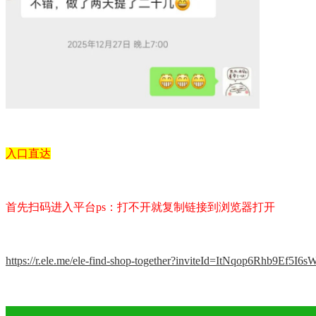
入口直达
首先扫码进入平台ps：打不开就复制链接到浏览器打开
https://r.ele.me/ele-find-shop-together?inviteId=ItNqop6Rhb9Ef5