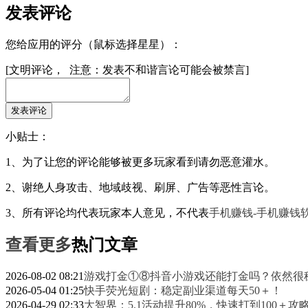
发表评论
您给应用的评分（鼠标选择星星）：
[文明评论， 注意：发表不和谐言论可能会被禁言]
小贴士：
1、为了让您的评论能够被更多玩家看到请勿恶意灌水。
2、谢绝人身攻击、地域歧视、刷屏、广告等恶性言论。
3、所有评论均代表玩家本人意见，不代表
手机赚钱-手机赚钱软
查看更多
热门文章
2026-08-02 08:21
游戏打金①⑧抖音小游戏还能打金吗？依然很
2026-05-04 01:25
快手荧光短剧：稳定副业渠道每天50＋！
2026-04-29 02:33
大智界：5.1活动提升80%，快速打到100＋攻