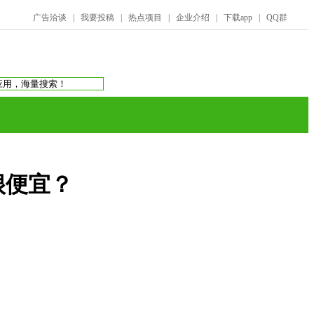
广告洽谈
|
我要投稿
|
热点项目
|
企业介绍
|
下载app
|
QQ群
搜索：
庞氏骗局
虚拟币交易所
蚂蚁帮扶
很便宜？