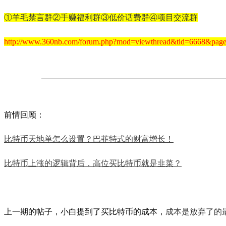
①羊毛禁言群②手赚福利群③低价话费群④项目交流群
http://www.360nb.com/forum.php?mod=viewthread&tid=6668&pag
前情
回顾：
比特币天地单怎么设置？巴菲特式的财富增长！
比特币上涨的逻辑背后，高位买比特币就是韭菜？
上一期的帖子，小白提到了买比特币的成本，
成本是放弃了的