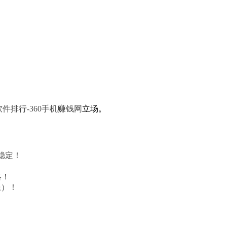
件排行-360手机赚钱网
立场。
稳定！
略！
腿）！