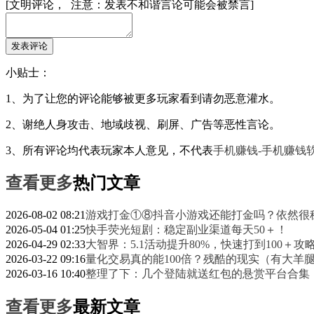
[文明评论， 注意：发表不和谐言论可能会被禁言]
小贴士：
1、为了让您的评论能够被更多玩家看到请勿恶意灌水。
2、谢绝人身攻击、地域歧视、刷屏、广告等恶性言论。
3、所有评论均代表玩家本人意见，不代表
手机赚钱-手机赚钱软
查看更多
热门文章
2026-08-02 08:21
游戏打金①⑧抖音小游戏还能打金吗？依然很
2026-05-04 01:25
快手荧光短剧：稳定副业渠道每天50＋！
2026-04-29 02:33
大智界：5.1活动提升80%，快速打到100＋攻
2026-03-22 09:16
量化交易真的能100倍？残酷的现实（有大羊
2026-03-16 10:40
整理了下：几个登陆就送红包的悬赏平台合集
查看更多
最新文章