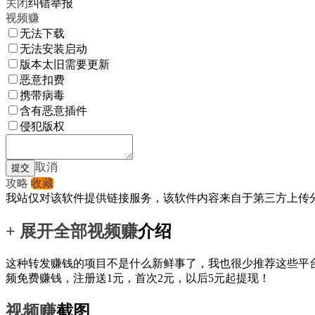
关闭
纠错举报
视频赚
无法下载
无法安装启动
版本太旧需要更新
恶意扣费
携带病毒
含有恶意插件
侵犯版权
取消
攻略
收藏
我站仅对该软件提供链接服务，该软件内容来自于第三方上传
+ 展开全部
视频赚
介绍
这种转发赚钱的项目不是什么新鲜事了，我也很少推荐这些平
频免费赚钱，注册送1元，首次2元，以后5元起提现！
视频赚
截图