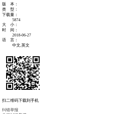
版 本：
类 型：
下载量：
5874
大 小：
时 间：
2018-06-27
语 言：
中文,英文
扫二维码下载到手机
纠错举报