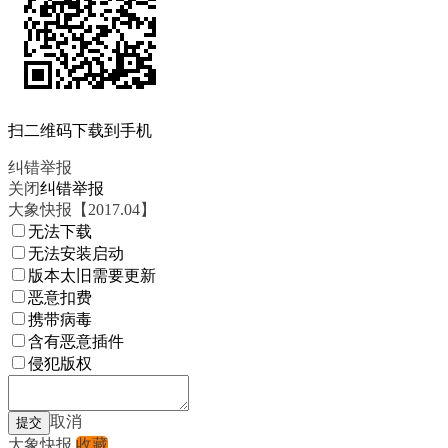
扫二维码下载到手机
纠错举报
关闭
纠错举报
大象快报【2017.04】
无法下载
无法安装启动
版本太旧需要更新
恶意扣费
携带病毒
含有恶意插件
侵犯版权
取消
大象快报
收藏