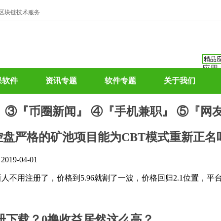
、区块链技术服务
应用
资讯
果软件
资讯专题
软件专题
关于我们
资讯
应用
』
③『币圈新闻』
④『手机兼职』
⑤『网
热门
控盘严格的矿池项目能为CBT模式重新正名
』
2019-04-01
议新人不用注册了，价格到5.96就割了一波，价格回归2.1位置
册下载？0撸收益居然这么高？