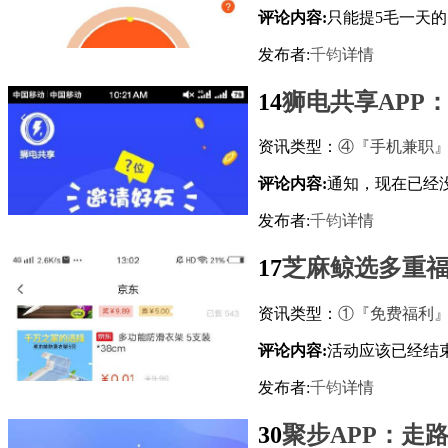
评论内容:
只能提5毛一天的
发布者:
千钧
详情
14
狮电共享APP
资讯类型：
④『手机兼职
评论内容:
通知，现在已经
发布者:
千钧
详情
17
芝麻鲸选多重福利
资讯类型：
①『免费福利
评论内容:
活动应该已经结
发布者:
千钧
详情
30
聚步APP：走