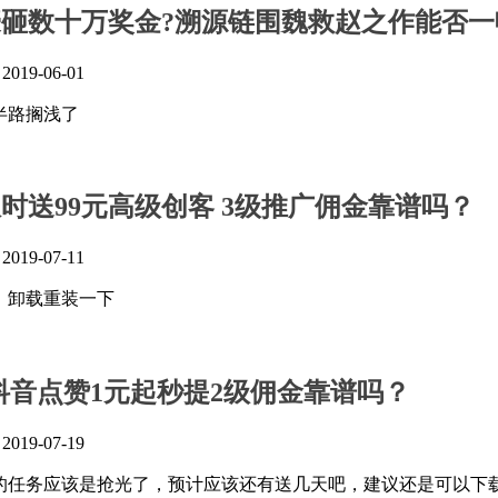
豪砸数十万奖金?溯源链围魏救赵之作能否
』
2019-06-01
半路搁浅了
限时送99元高级创客 3级推广佣金靠谱吗？
』
2019-07-11
，卸载重装一下
:抖音点赞1元起秒提2级佣金靠谱吗？
』
2019-07-19
天的任务应该是抢光了，预计应该还有送几天吧，建议还是可以下