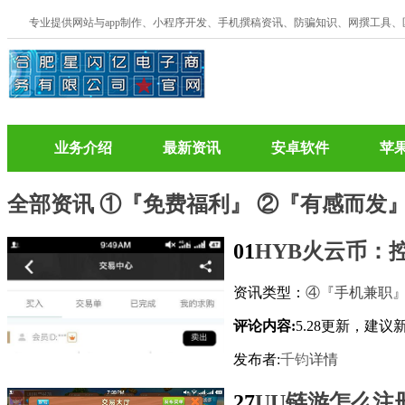
专业提供网站与app制作、小程序开发、手机撰稿资讯、防骗知识、网撰工具
业务介绍
最新资讯
安卓软件
苹
全部资讯
①『免费福利』
②『有感而发
01
HYB火云币：
资讯类型：
④『手机兼职
评论内容:
5.28更新，建
发布者:
千钧
详情
27
UU链游怎么注