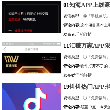
01
知海APP上线
资讯类型：
④『手机兼职
评论内容:
这个项目基本上
发布者:
千钧
详情
11
汇赚万家APP
资讯类型：
①『免费福利
评论内容:
软件打开不了的
发布者:
千钧
详情
19
抖抖热门APP
资讯类型：
①『免费福利
评论内容:
截至13点，今