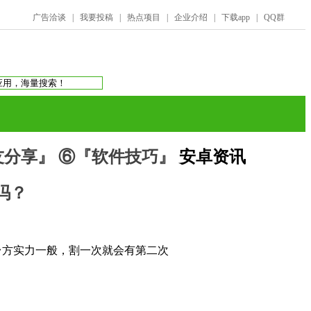
广告洽谈
|
我要投稿
|
热点项目
|
企业介绍
|
下载app
|
QQ群
友分享』
⑥『软件技巧』
安卓资讯
搜索：
庞氏骗局
虚拟币交易所
蚂蚁帮扶
吗？
，平台方实力一般，割一次就会有第二次