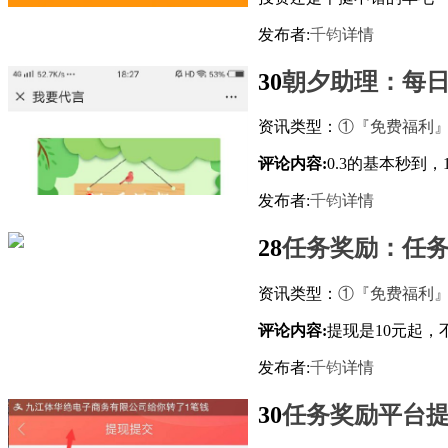
发布者:
千钧
详情
30
朝夕助理：每日
资讯类型：
①『免费福利
评论内容:
0.3的基本秒到
发布者:
千钧
详情
28
任务奖励：任
资讯类型：
①『免费福利
评论内容:
提现是10元起，
发布者:
千钧
详情
30
任务奖励平台