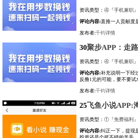
资讯类型：
④『手机兼职
评论内容:
直推一人贡献度
发布者:
千钧
详情
30
聚步APP：走
资讯类型：
④『手机兼职
评论内容:
补充说明一下经
反撸1元的可能，要不要试
发布者:
千钧
详情
25
飞鱼小说APP
资讯类型：
①『免费福利
评论内容:
纠正一下，提现
投资还是个挺不错的羊毛