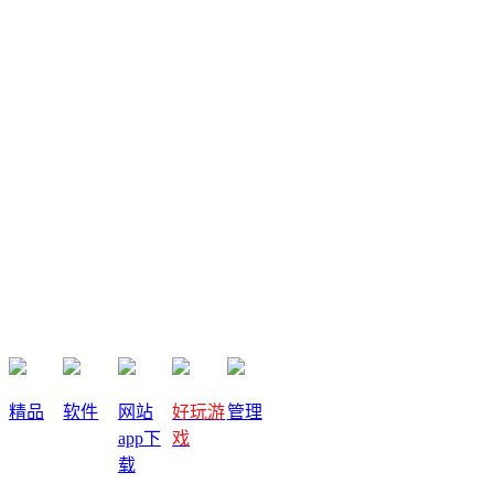
其实，朋友圈推广就是把你原有的人脉关系利用起来，从你最
近的地方开始。如果你连你的微信好友、同事同学、朋友亲戚
都不好意思去邀请他们，那么你又怎么去开拓新的人脉呢？奖
券世界不需要投资，每一个玩家都能在奖券世界动动手指就赚
钱，这样的一个游戏你难道不想分享给你的朋友们吗？
如果你原本人脉积累不多，朋友圈推广取不到很好的效果，那
么你可以试试发布任务。市面上有很多任务平台，我们可以支
付佣金在平台上发布任务，以悬赏的方式邀请别人来参与奖券
世界。需要注意的是，发布任务是需要本金的，在朋友圈推广
就能够取得一定成效的前提下，这种方法我个人不是特别建
收藏
精品
软件
网站
好玩游
管理
议。既然发布任务需要支付佣金给完成任务的人，那么如何合
app下
戏
理且保本地发布任务就成了我们必须思考的问题。当然，关于
载
发布内容每个任务平台的限制都有所不同。这里就简单说一