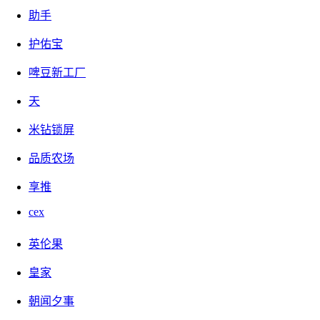
助手
护佑宝
这次为咱赚友带来的是奖券世界的全方位详细玩法攻略，这篇
啤豆新工厂
攻略主要以文字为主，小白不喜欢画饼画饼，我将实事求是地
解答大家常问的问题，同时把我的思路和经验毫无保留地分享
天
给大家。内容比较多，全是干货，咱可以先收藏一下，利用空
米钻锁屏
余时间静下心来把这篇课程好好消化，并且实操执行，一起抽
品质农场
奖过丰收年！
享推
cex
奖券世界
首码上线！
英伦果
合成+抽奖+持币分红！
皇家
奖券为你24小时不间断抽奖！
朝闻夕事
世界金币24小时不间断升值！