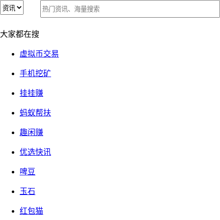
奖券世界：陀螺世界和一起来养猪后，第三个风口，从入门到
奖券世界：陀螺世界和一起来养猪后，第三个风口，从入门到
大家都在搜
可能致富
可能致富
2021-11-29
①『免费福利』
23116 次关注
发布者：
牧羊小白
虚拟币交易
【警惕】360手赚网的官方qq群，谨防假冒！
手机挖矿
挂挂赚
蚂蚁帮扶
小白的项目答疑，扶持请进群：
趣闲赚
①羊毛禁言群②手赚福利群③低价话费群④项目交流群
优选快讯
http://www.360nb.com/forum.php?
啤豆
mod=viewthread&tid=6668&page=1&extra=
玉石
红包猫