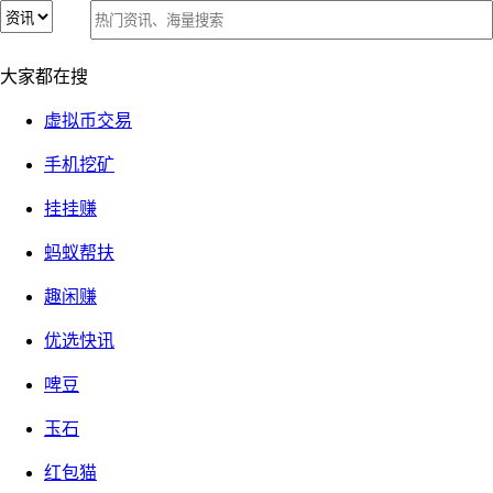
搜索结果列表
大家都在搜
每天赚点app：搬砖好地方，和柚子快报类似
虚拟币交易
手机挖矿
每天赚点app：搬砖好地方，和柚子快报类似
挂挂赚
蚂蚁帮扶
④『手机兼职』
|
2025-09-03
|
关注(5889) 发布者:
牧羊小
趣闲赚
白
优选快讯
企鹅互助：1天100已经超过100w人
啤豆
玉石
企鹅互助：1天100已经超过100w人
红包猫