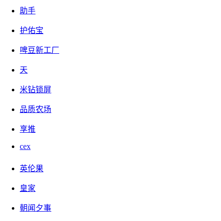
助手
②『有感而发』
|
2025-06-07
|
关注(4639) 发布者:
牧羊小
护佑宝
白
啤豆新工厂
2025年推荐的悬赏app合集，长期有扶持
天
米钻锁屏
2024年推荐的悬赏app合集，长期有扶持
品质农场
享推
⑥『软件技巧』
|
2025-03-24
|
关注(23246) 发布者:
牧羊
cex
小白
英伦果
蛋蛋星球：简单白嫖玩法，能量值一直在涨
皇家
朝闻夕事