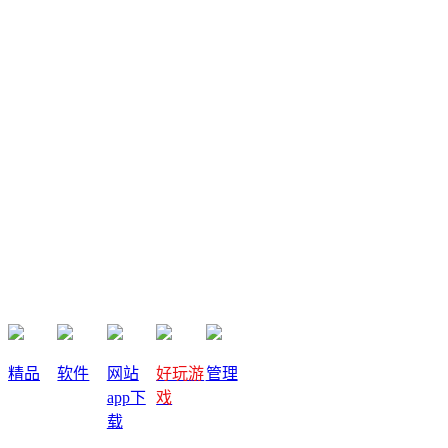
③『币圈新闻』
|
2024-03-26
|
关注(3240) 发布者:
牧羊小
白
币圈金铲铲③：反面教材，币圈社群割韭菜
币圈金铲铲③：反面教材，币圈社群割韭菜
③『币圈新闻』
|
2024-03-25
|
关注(2703) 发布者:
牧羊小
白
精品
软件
网站
好玩游
管理
app下
戏
Bitget钱包明牌空投BWB活动攻略（新增Fair Launchpool第七
载
期）！