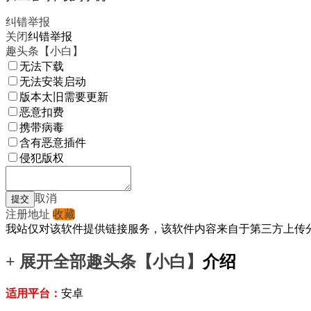
纠错举报
关闭
纠错举报
趣头条【小白】
无法下载
无法安装启动
版本太旧需要更新
恶意扣费
携带病毒
含有恶意插件
侵犯版权
取消
注册地址
收藏
我站仅对该软件提供链接服务，该软件内容来自于第三方上传
+ 展开全部
趣头条【小白】
介绍
适用平台：
安卓