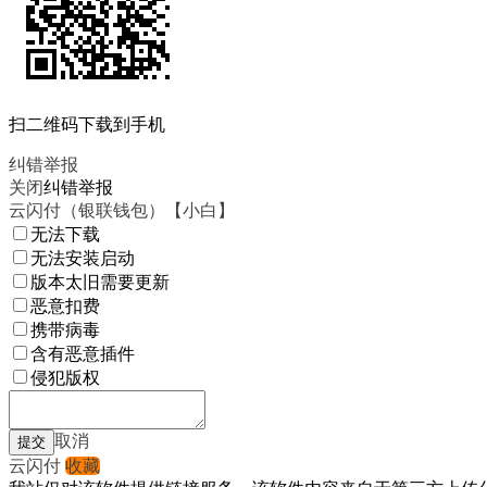
扫二维码下载到手机
纠错举报
关闭
纠错举报
云闪付（银联钱包）【小白】
无法下载
无法安装启动
版本太旧需要更新
恶意扣费
携带病毒
含有恶意插件
侵犯版权
取消
云闪付
收藏