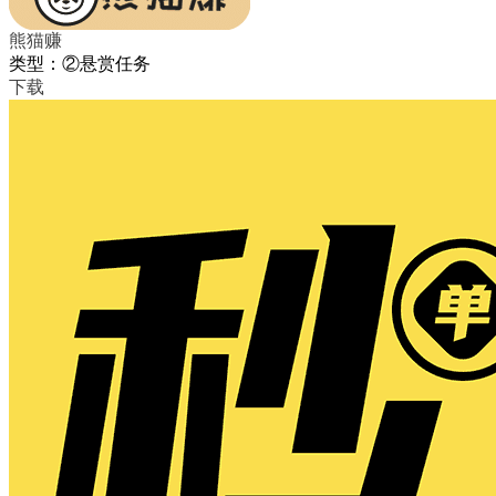
熊猫赚
类型：②悬赏任务
下载