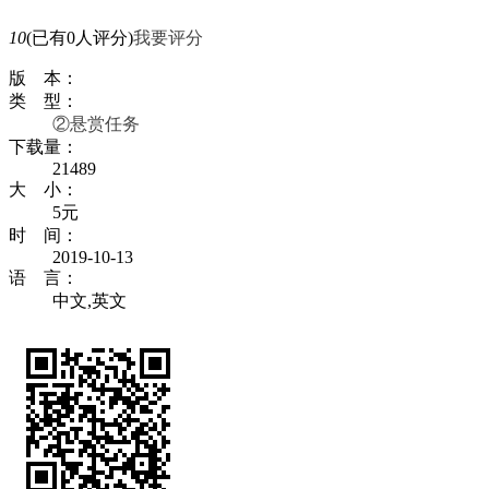
10
(已有0人评分)
我要评分
版 本：
类 型：
②悬赏任务
下载量：
21489
大 小：
5元
时 间：
2019-10-13
语 言：
中文,英文