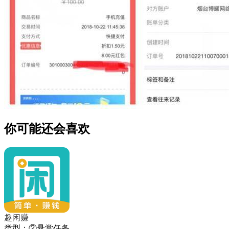
你可能还会喜欢
趣闲赚
类型：②悬赏任务