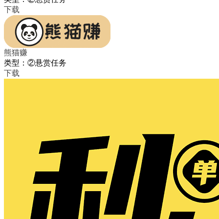
下载
熊猫赚
类型：②悬赏任务
下载