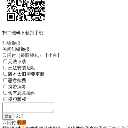
扫二维码下载到手机
纠错举报
关闭
纠错举报
云闪付（银联钱包）【小白】
无法下载
无法安装启动
版本太旧需要更新
恶意扣费
携带病毒
含有恶意插件
侵犯版权
取消
云闪付
收藏