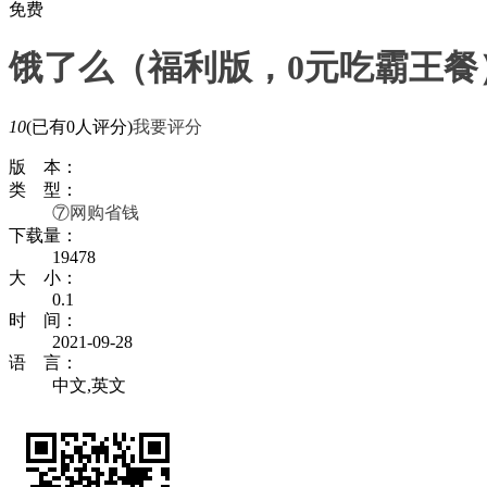
免费
饿了么（福利版，0元吃霸王餐
10
(已有0人评分)
我要评分
版 本：
类 型：
⑦网购省钱
下载量：
19478
大 小：
0.1
时 间：
2021-09-28
语 言：
中文,英文