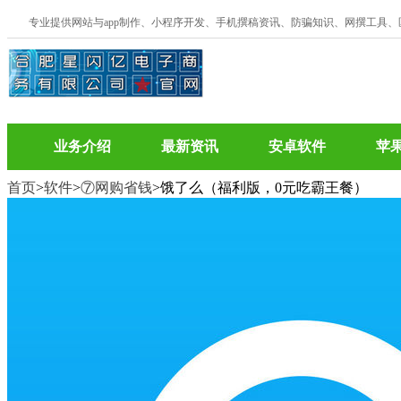
专业提供网站与app制作、小程序开发、手机撰稿资讯、防骗知识、网撰工具
业务介绍
最新资讯
安卓软件
苹
首页
>
软件
>
⑦网购省钱
>饿了么（福利版，0元吃霸王餐）