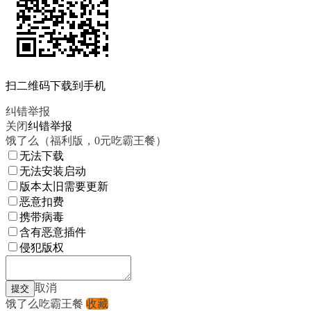
扫二维码下载到手机
纠错举报
关闭
纠错举报
饿了么（福利版，0元吃霸王餐）
无法下载
无法安装启动
版本太旧需要更新
恶意扣费
携带病毒
含有恶意插件
侵犯版权
取消
饿了么吃霸王餐
收藏