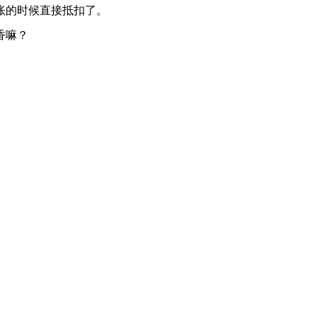
账的时候直接抵扣了。
香嘛？